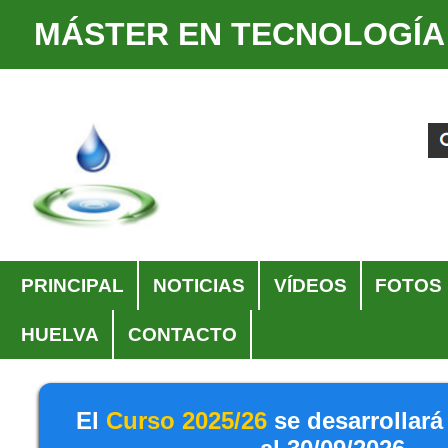
MÁSTER EN TECNOLOGÍA
Cambiar
Herramientas
a
Personales
Buscar
Búsqueda
contenido.
Avanzada…
|
Saltar
a
navegación
Navegación
PRINCIPAL
NOTICIAS
VÍDEOS
FOTOS
HUELVA
CONTACTO
El
Curso 2025/26
se desarrollará