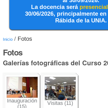
al 30/09/2026.
La docencia será
presencial
30/06/2026, principalmente en
Rábida de la UNIA.
/
Fotos
Inicio
Fotos
Galerías fotográficas del Curso 
Inauguración
Visitas (11)
(15)