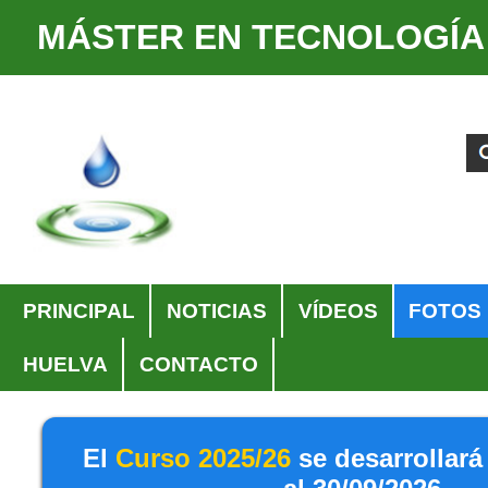
MÁSTER EN TECNOLOGÍA
Cambiar
Herramientas
a
Personales
Buscar
Búsqueda
contenido.
Avanzada…
|
Saltar
a
navegación
Navegación
PRINCIPAL
NOTICIAS
VÍDEOS
FOTOS
HUELVA
CONTACTO
El
Curso 2025/26
se desarrollará