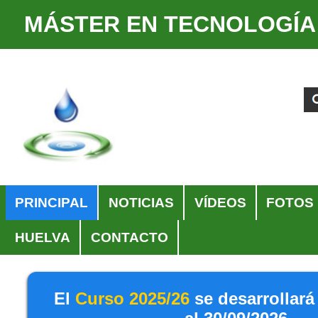
MÁSTER EN TECNOLOGÍA
Cambiar
Herramientas
a
Personales
Buscar
Búsqueda
contenido.
Avanzada…
|
Saltar
a
navegación
Navegación
PRINCIPAL
NOTICIAS
VÍDEOS
FOTOS
HUELVA
CONTACTO
El
Curso 2025/26
se desarrollará