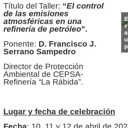
Título del Taller:
“
El control
de las emisiones
E
atmosféricas en una
e
refinería de petróleo
”.
a
u
Ponente
:
D. Francisco J.
p
Serrano Sampedro
Director de Protección
Ambiental de CEPSA-
Refinería “La Rábida”.
Lugar y fecha de celebración
Fecha
: 10, 11 y 12 de abril de 20