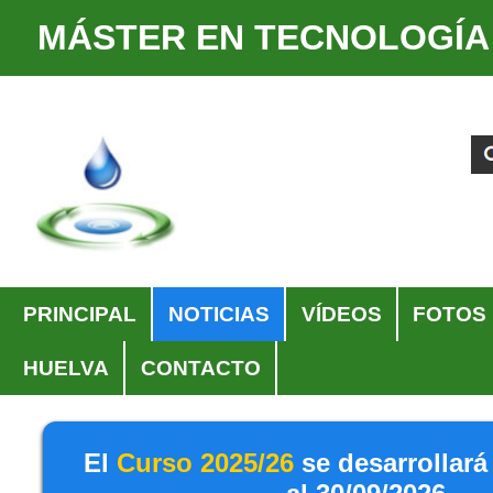
MÁSTER EN TECNOLOGÍA
Cambiar
Herramientas
a
Personales
Buscar
Búsqueda
contenido.
Avanzada…
|
Saltar
a
navegación
Navegación
PRINCIPAL
NOTICIAS
VÍDEOS
FOTOS
HUELVA
CONTACTO
El
Curso 2025/26
se desarrollará