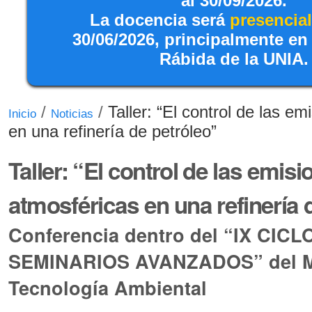
al 30/09/2026.
La docencia será
presencial
30/06/2026, principalmente en
Rábida de la UNIA.
/
/
Taller: “El control de las e
Inicio
Noticias
en una refinería de petróleo”
Taller: “El control de las emis
atmosféricas en una refinería 
Conferencia dentro del “IX CICL
SEMINARIOS AVANZADOS” del M
Tecnología Ambiental