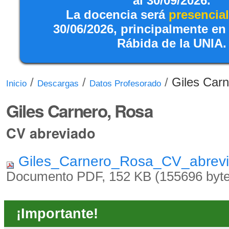
al 30/09/2026.
La docencia será
presencial
30/06/2026, principalmente en
Rábida de la UNIA.
/
/
/
Giles Car
Inicio
Descargas
Datos Profesorado
Giles Carnero, Rosa
CV abreviado
Giles_Carnero_Rosa_CV_abrev
Documento PDF, 152 KB (155696 byte
¡Importante!