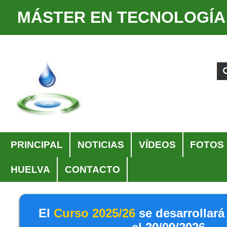
MÁSTER EN TECNOLOGÍA
Cambiar
Herramientas
a
Personales
Buscar
Búsqueda
contenido.
Avanzada…
|
Saltar
a
navegación
Navegación
PRINCIPAL
NOTICIAS
VÍDEOS
FOTOS
HUELVA
CONTACTO
El
Curso 2025/26
se desarrollará