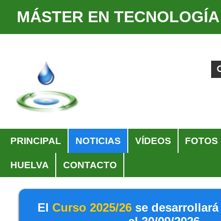
MÁSTER EN TECNOLOGÍA
Cambiar
Herramientas
a
Personales
Buscar
Búsqueda
contenido.
Avanzada…
|
Saltar
a
navegación
Navegación
PRINCIPAL
NOTICIAS
VÍDEOS
FOTOS
HUELVA
CONTACTO
El
Curso 2025/26
se desarrollará