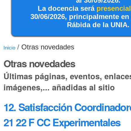
al 30/09/2026.
La docencia será
presencial
30/06/2026, principalmente en
Rábida de la UNIA.
/
Otras novedades
Inicio
Otras novedades
Últimas páginas, eventos, enlaces
imágenes,... añadidas al sitio
12. Satisfacción Coordinado
21 22 F CC Experimentales