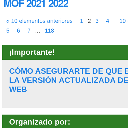
MOF 2021 2022
« 10 elementos anteriores
1
2
3
4
10 
5
6
7
...
118
¡Importante!
CÓMO ASEGURARTE DE QUE 
LA VERSIÓN ACTUALIZADA DE
WEB
Organizado por: