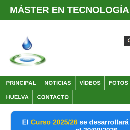
MÁSTER EN TECNOLOGÍA
Cambiar
Herramientas
a
Personales
Buscar
Búsqueda
contenido.
Avanzada…
|
Saltar
a
navegación
Navegación
PRINCIPAL
NOTICIAS
VÍDEOS
FOTOS
HUELVA
CONTACTO
El
Curso 2025/26
se desarrollará