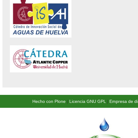
Hecho con Plone
|
Licencia GNU GPL
|
Empresa de di