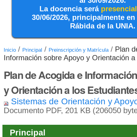
al 30/09/2026.
La docencia será
presencial
30/06/2026, principalmente en
Rábida de la UNIA.
/
/
/
Plan d
Inicio
Principal
Preinscripción y Matrícula
Información sobre Apoyo y Orientación a 
Plan de Acogida e Informació
y Orientación a los Estudiante
Sistemas de Orientación y Apoy
Documento PDF, 201 KB (206050 byte
Principal