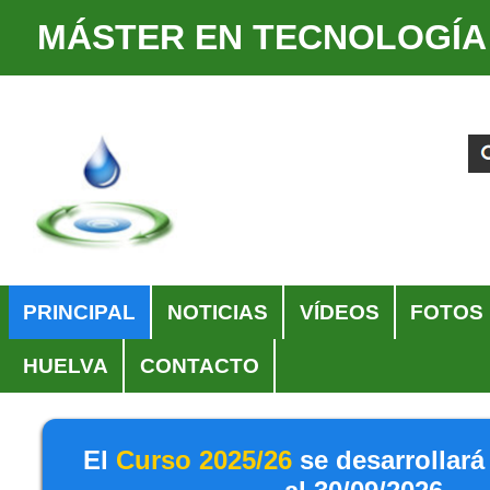
MÁSTER EN TECNOLOGÍA
Cambiar
Herramientas
a
Personales
Buscar
Búsqueda
contenido.
Avanzada…
|
Saltar
a
navegación
Navegación
PRINCIPAL
NOTICIAS
VÍDEOS
FOTOS
HUELVA
CONTACTO
El
Curso 2025/26
se desarrollará