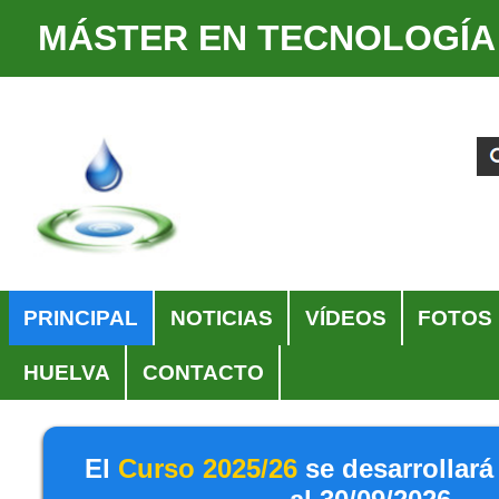
MÁSTER EN TECNOLOGÍA
Cambiar
Herramientas
a
Personales
Buscar
Búsqueda
contenido.
Avanzada…
|
Saltar
a
navegación
Navegación
PRINCIPAL
NOTICIAS
VÍDEOS
FOTOS
HUELVA
CONTACTO
El
Curso 2025/26
se desarrollará