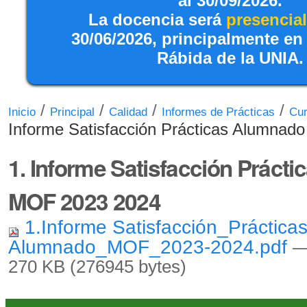
al 30/09/2026.
La docencia será
presencial
30/06/2026, principalmente en
Rábida de la UNIA.
/
/
/
/
Inicio
Principal
Calidad
Informes de Prácticas
Cur
Informe Satisfacción Prácticas Alumna
1. Informe Satisfacción Práct
MOF 2023 2024
1.Informe Satisfacción_Práctica
Alumnado_MOF_2023-2024.pdf
—
270 KB (276945 bytes)