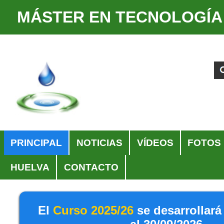
MÁSTER EN TECNOLOGÍA
Cambiar
Herramientas
a
Personales
Buscar
Búsqueda
contenido.
Avanzada…
|
Saltar
a
navegación
Navegación
PRINCIPAL
NOTICIAS
VÍDEOS
FOTOS
HUELVA
CONTACTO
El
Curso 2025/26
se desarrollará