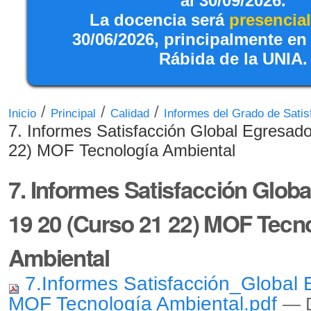
al 30/09/2026.
La docencia será
presencial
30/06/2026, principalmente en
Rábida de la UNIA.
/
/
/
Inicio
Principal
Calidad
Informes del Grado de Satis
7. Informes Satisfacción Global Egresad
22) MOF Tecnología Ambiental
7. Informes Satisfacción Glob
19 20 (Curso 21 22) MOF Tecn
Ambiental
7.Informes Satisfacción_Global
MOF Tecnología Ambiental.pdf
— 