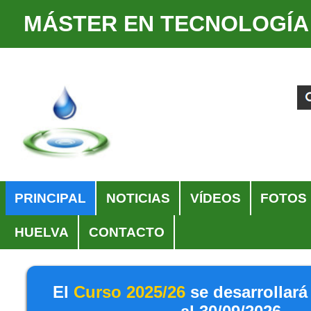
MÁSTER EN TECNOLOGÍA
Cambiar
Herramientas
a
Personales
Buscar
Búsqueda
contenido.
Avanzada…
|
Saltar
a
navegación
Navegación
PRINCIPAL
NOTICIAS
VÍDEOS
FOTOS
HUELVA
CONTACTO
El
Curso 2025/26
se desarrollará