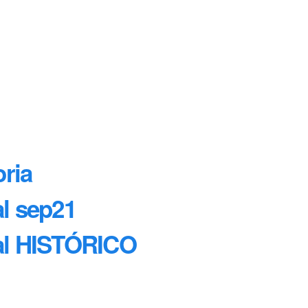
oria
al sep21
ral HISTÓRICO