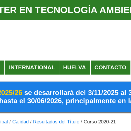
TER EN TECNOLOGÍA AMBIE
S
INTERNATIONAL
HUELVA
CONTACTO
2025/26
se desarrollará del 3/11/2025 al 
hasta el 30/06/2026, principalmente en 
ipal
/
Calidad
/
Resultados del Título
/
Curso 2020-21