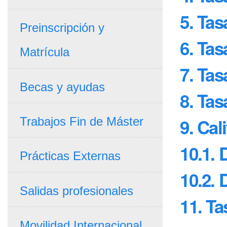
5. Tas
Preinscripción y
6. Ta
Matrícula
7. Tas
Becas y ayudas
8. Tas
Trabajos Fin de Máster
9. Cal
10.1.
Prácticas Externas
10.2.
Salidas profesionales
11. T
Movilidad Internacional