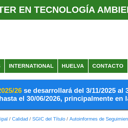
TER EN TECNOLOGÍA AMBIE
S
INTERNATIONAL
HUELVA
CONTACTO
2025/26
se desarrollará del 3/11/2025 al 
hasta el 30/06/2026, principalmente en 
ipal
/
Calidad
/
SGIC del Título
/
Autoinformes de Seguimien