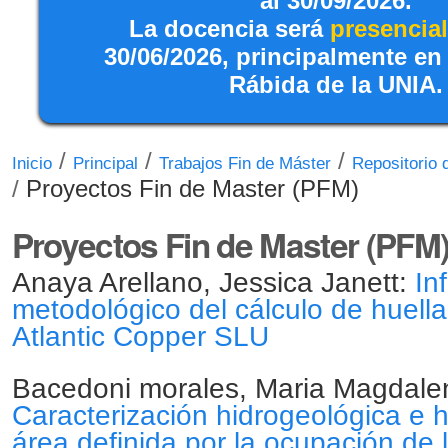
al 30/09/2026.
La docencia será
presencial
30/06/2026, principalmente en
Rábida de la UNIA.
/
/
/
Inicio
Principal
Trabajos Fin de Máster
Repositorio
/
Proyectos Fin de Master (PFM)
Proyectos Fin de Master (PFM
Anaya Arellano, Jessica Janett:
In
metodológico del cálculo de huell
Atlantic Copper SLU
Bacedoni morales, Maria Magdale
Caracterización hidrogeológica e 
área definida por la ocupación de 