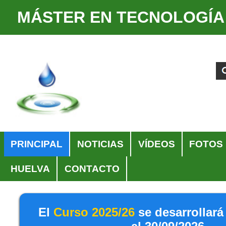
MÁSTER EN TECNOLOGÍA
Cambiar
Herramientas
a
Personales
Buscar
Búsqueda
contenido.
Avanzada…
|
Saltar
a
navegación
Navegación
PRINCIPAL
NOTICIAS
VÍDEOS
FOTOS
HUELVA
CONTACTO
El
Curso 2025/26
se desarrollará