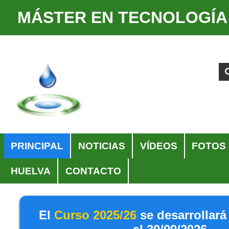
MÁSTER EN TECNOLOGÍA
Cambiar
Herramientas
a
Personales
Buscar
Búsqueda
contenido.
Avanzada…
|
Saltar
a
navegación
Navegación
PRINCIPAL
NOTICIAS
VÍDEOS
FOTOS
HUELVA
CONTACTO
El
Curso 2025/26
se desarrollará