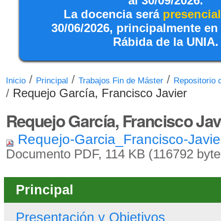
al 30/09/2026.
La docencia será
presencial
30/06/2026, principalmente en
Rábida de la UNIA.
/
/
/
Inicio
Principal
Trabajos Fin de Máster
Repositorio
/
Requejo García, Francisco Javier
Requejo García, Francisco Jav
Requejo-Garcia_Francisco-Javie
Documento PDF, 114 KB (116792 byte
Principal
Presentación y Objetivos