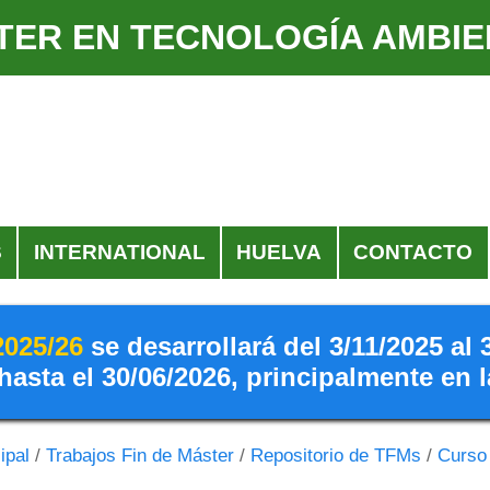
TER EN TECNOLOGÍA AMBIE
S
INTERNATIONAL
HUELVA
CONTACTO
2025/26
se desarrollará del 3/11/2025 al 
hasta el 30/06/2026, principalmente en 
ipal
/
Trabajos Fin de Máster
/
Repositorio de TFMs
/
Curso