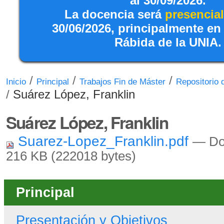
al 30/09/2026.
La docencia será
presencial
30/06/2026, principalmente en
Rábida de la UNIA.
/
/
/
Inicio
Principal
Trabajos Fin de Máster
Repositorio
/
Suárez López, Franklin
Suárez López, Franklin
Suarez-Lopez_Franklin.pdf
— Do
216 KB (222018 bytes)
Principal
Presentación y Objetivos