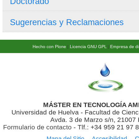
Doctorado
Sugerencias y Reclamaciones
Hecho con Plone
|
Licencia GNU GPL
|
Empresa de di
MÁSTER EN TECNOLOGÍA AM
Universidad de Huelva - Facultad de Cienc
Avda. 3 de Marzo s/n, 21007
Formulario de contacto
- Tlf.: +34 959 21 97 
Mapa del Sitio
Accesibilidad
C