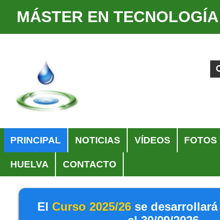
MÁSTER EN TECNOLOGÍA
Cambiar
Herramientas
a
Personales
Buscar
Búsqueda
contenido.
Avanzada…
|
Saltar
a
navegación
Navegación
PRINCIPAL
NOTICIAS
VÍDEOS
FOTOS
HUELVA
CONTACTO
El
Curso 2025/26
se desarrollará