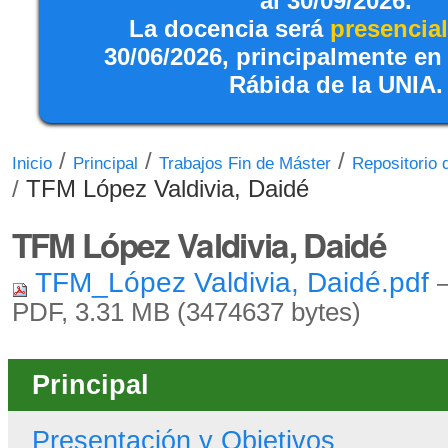
al 30/09/2026.
La docencia será
presencial
30/06/2026, principalmente en
Rábida de la UNIA.
/
/
/
Inicio
Principal
Trabajos Fin de Máster
Repositorio
/
TFM López Valdivia, Daidé
TFM López Valdivia, Daidé
TFM_López Valdivia, Daidé.pdf
PDF, 3.31 MB (3474637 bytes)
Principal
Presentación y Objetivos