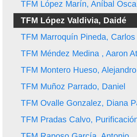
TFM López Marín, Aníbal Osca
TFM López Valdivia, Daidé
TFM Marroquín Pineda, Carlos
TFM Méndez Medina , Aaron A
TFM Montero Hueso, Alejandro
TFM Muñoz Parrado, Daniel
TFM Ovalle Gonzalez, Diana P
TFM Pradas Calvo, Purificac
TFM Raposo García, Antonio