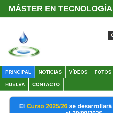
MÁSTER EN TECNOLOGÍA
Cambiar
Herramientas
a
Personales
Buscar
Búsqueda
contenido.
Avanzada…
|
Saltar
a
navegación
Navegación
PRINCIPAL
NOTICIAS
VÍDEOS
FOTOS
HUELVA
CONTACTO
El
Curso 2025/26
se desarrollará