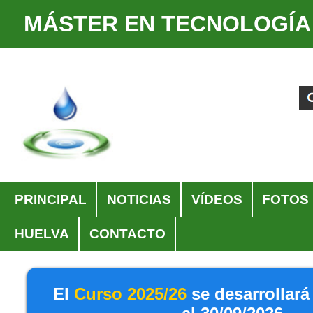
MÁSTER EN TECNOLOGÍA
Cambiar
Herramientas
a
Personales
Buscar
Búsqueda
contenido.
Avanzada…
|
Saltar
a
navegación
Navegación
PRINCIPAL
NOTICIAS
VÍDEOS
FOTOS
HUELVA
CONTACTO
El
Curso 2025/26
se desarrollará