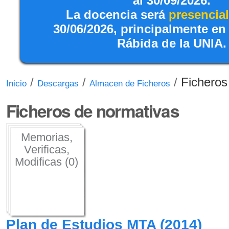
al 30/09/2026.
La docencia será
presencial
30/06/2026, principalmente en
Rábida de la UNIA.
/
/
/
Ficheros
Inicio
Descargas
Almacen de Ficheros
Ficheros de normativas
Memorias,
Verificas,
Modificas (0)
Plan de Estudios MTA (2014)