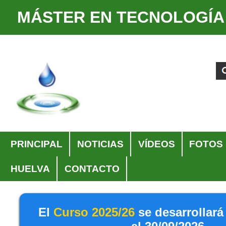
MÁSTER EN TECNOLOGÍA
Cambiar
Herramientas
a
Personales
Buscar
Búsqueda
contenido.
Avanzada…
|
Saltar
a
navegación
Navegación
PRINCIPAL
NOTICIAS
VÍDEOS
FOTOS
HUELVA
CONTACTO
El
Curso 2025/26
se desarrollará