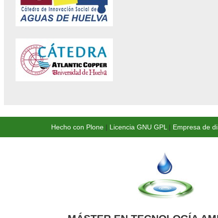
Hecho con Plone
|
Licencia GNU GPL
|
Empresa de di