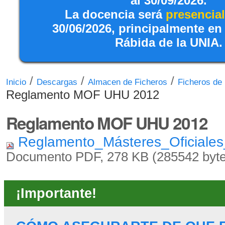
al 30/09/2026.
La docencia será
presencial
30/06/2026, principalmente en
Rábida de la UNIA.
/
/
/
Inicio
Descargas
Almacen de Ficheros
Ficheros de
Reglamento MOF UHU 2012
Reglamento MOF UHU 2012
Reglamento_Másteres_Oficiales
Documento PDF, 278 KB (285542 byte
¡Importante!