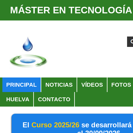
MÁSTER EN TECNOLOGÍA
Cambiar
Herramientas
a
Personales
Buscar
Búsqueda
contenido.
Avanzada…
|
Saltar
a
navegación
Navegación
PRINCIPAL
NOTICIAS
VÍDEOS
FOTOS
HUELVA
CONTACTO
El
Curso 2025/26
se desarrollará