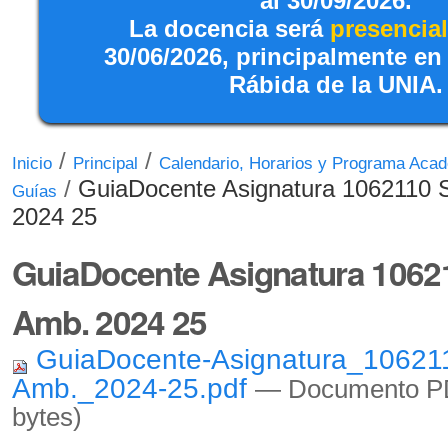
al 30/09/2026.
La docencia será
presencial
30/06/2026, principalmente en
Rábida de la UNIA.
/
/
Inicio
Principal
Calendario, Horarios y Programa Aca
/
GuiaDocente Asignatura 1062110 S
Guías
2024 25
GuiaDocente Asignatura 10621
Amb. 2024 25
GuiaDocente-Asignatura_106211
Amb._2024-25.pdf
— Documento PD
bytes)