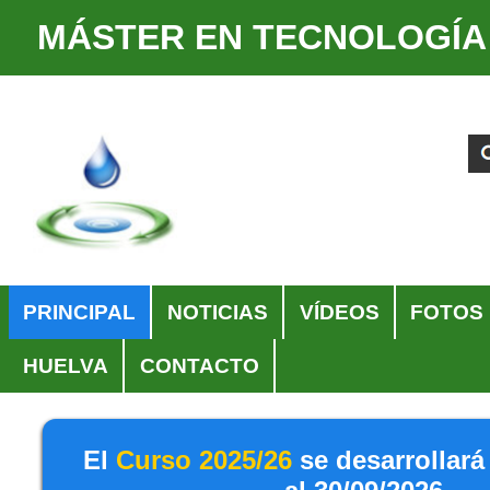
MÁSTER EN TECNOLOGÍA
Cambiar
Herramientas
a
Personales
Buscar
Búsqueda
contenido.
Avanzada…
|
Saltar
a
navegación
Navegación
PRINCIPAL
NOTICIAS
VÍDEOS
FOTOS
HUELVA
CONTACTO
El
Curso 2025/26
se desarrollará