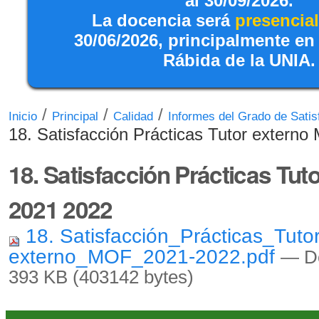
al 30/09/2026.
La docencia será
presencial
30/06/2026, principalmente en
Rábida de la UNIA.
/
/
/
Inicio
Principal
Calidad
Informes del Grado de Satis
18. Satisfacción Prácticas Tutor extern
18. Satisfacción Prácticas Tu
2021 2022
18. Satisfacción_Prácticas_Tuto
externo_MOF_2021-2022.pdf
— D
393 KB (403142 bytes)