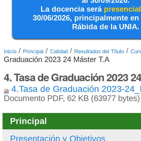
al 30/09/2026.
La docencia será
presencial
30/06/2026, principalmente en
Rábida de la UNIA.
/
/
/
/
Inicio
Principal
Calidad
Resultados del Título
Cur
Graduación 2023 24 Máster T.A
4. Tasa de Graduación 2023 24
4.Tasa de Graduación 2023-24_
Documento PDF, 62 KB (63977 bytes)
Principal
Presentación y Objetivos