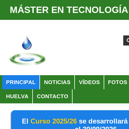
MÁSTER EN TECNOLOGÍA
Cambiar
Herramientas
a
Personales
Buscar
Búsqueda
contenido.
Avanzada…
|
Saltar
a
navegación
Navegación
PRINCIPAL
NOTICIAS
VÍDEOS
FOTOS
HUELVA
CONTACTO
El
Curso 2025/26
se desarrollará