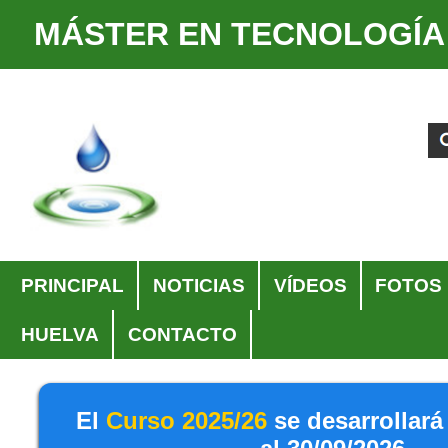
MÁSTER EN TECNOLOGÍA
Cambiar
Herramientas
a
Personales
Buscar
Búsqueda
contenido.
Avanzada…
|
Saltar
a
navegación
Navegación
PRINCIPAL
NOTICIAS
VÍDEOS
FOTOS
HUELVA
CONTACTO
El
Curso 2025/26
se desarrollará