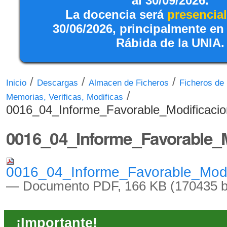
al 30/09/2026.
La docencia será
presencial
30/06/2026, principalmente en
Rábida de la UNIA.
/
/
/
Inicio
Descargas
Almacen de Ficheros
Ficheros de
/
Memorias, Verificas, Modificas
0016_04_Informe_Favorable_Modificacio
0016_04_Informe_Favorable_M
0016_04_Informe_Favorable_Modi
— Documento PDF, 166 KB (170435 b
¡Importante!