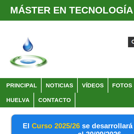
MÁSTER EN TECNOLOGÍA
Cambiar
Herramientas
a
Personales
Buscar
Búsqueda
contenido.
Avanzada…
|
Saltar
a
navegación
Navegación
PRINCIPAL
NOTICIAS
VÍDEOS
FOTOS
HUELVA
CONTACTO
El
Curso 2025/26
se desarrollará