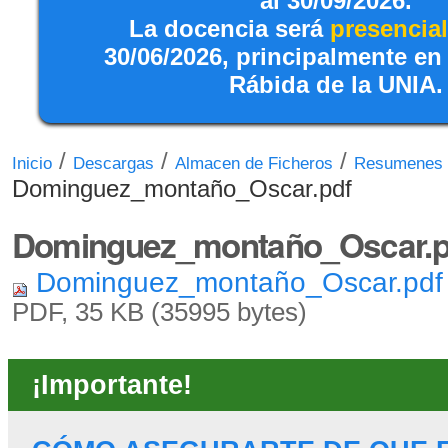
al 30/09/2026.
La docencia será
presencial
30/06/2026, principalmente en
Rábida de la UNIA.
/
/
/
Inicio
Descargas
Almacen de Ficheros
Resumenes
Dominguez_montaño_Oscar.pdf
Dominguez_montaño_Oscar.p
Dominguez_montaño_Oscar.pd
PDF, 35 KB (35995 bytes)
¡Importante!