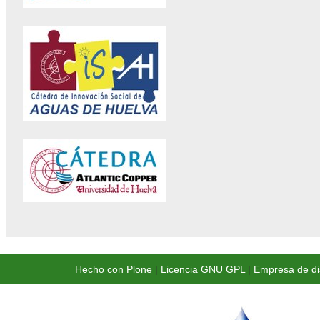
Hecho con Plone
|
Licencia GNU GPL
|
Empresa de di