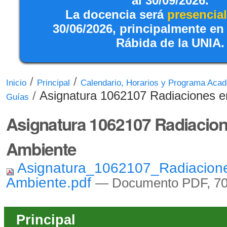
al 30/09/2026.
La docencia será
presencial
30/06/2026, principalmente en
Rábida de la UNIA.
/
/
Inicio
Principal
Calendario, Horarios y Programa Aca
/
Asignatura 1062107 Radiaciones e
Guías
Asignatura 1062107 Radiacion
Ambiente
Asignatura_1062107_Radiacione
Ambiente.pdf
— Documento PDF, 70 
Principal