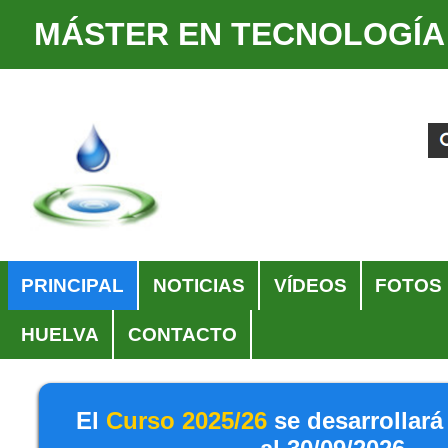
MÁSTER EN TECNOLOGÍA
Cambiar
Herramientas
a
Personales
Buscar
Búsqueda
contenido.
Avanzada…
|
Saltar
a
navegación
Navegación
PRINCIPAL
NOTICIAS
VÍDEOS
FOTOS
HUELVA
CONTACTO
El
Curso 2025/26
se desarrollará