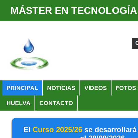
MÁSTER EN TECNOLOGÍA
Cambiar
Herramientas
a
Personales
Buscar
Búsqueda
contenido.
Avanzada…
|
Saltar
a
navegación
Navegación
PRINCIPAL
NOTICIAS
VÍDEOS
FOTOS
HUELVA
CONTACTO
El
Curso 2025/26
se desarrollará