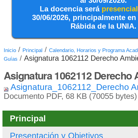
al 30/09/2026.
La docencia será
presencial
30/06/2026, principalmente en
Rábida de la UNIA.
/
/
Inicio
Principal
Calendario, Horarios y Programa Aca
/
Asignatura 1062112 Derecho Ambie
Guías
Asignatura 1062112 Derecho 
Asignatura_1062112_Derecho Am
Documento PDF, 68 KB (70055 bytes)
Principal
Presentación y Objetivos